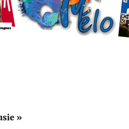
usie »