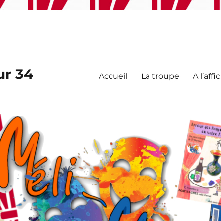
ur 34
Accueil
La troupe
A l’affi